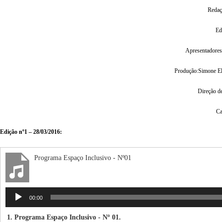
Redação: 
Edição
Apresentadores: Ot
Produção:Simone Eliz,
Direção de a
Captaç
Edição nº1 – 28/03/2016:
Programa Espaço Inclusivo - Nº01
Tocador
00:00
de
áudio
1. Programa Espaço Inclusivo - Nº 01.