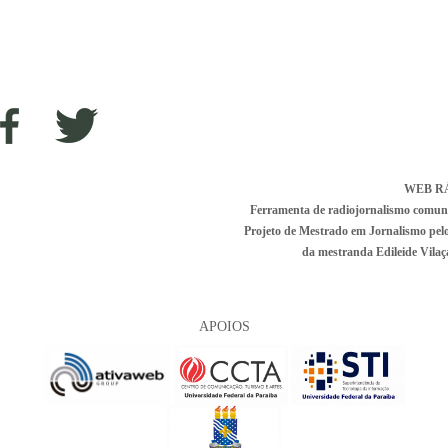
WEB R
Ferramenta de radiojornalismo comunitá
Projeto de Mestrado em Jornalismo pe
da mestranda Edileide Vilaça
APOIOS