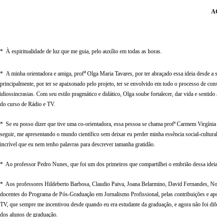
A
* À espiritualidade de luz que me guia, pelo auxílio em todas as horas.
a
* A minha orientadora e amiga, prof
Olga Maria Tavares, por ter abraçado essa ideia desde a
principalmente, por ter se apaixonado pelo projeto, ter se envolvido em todo o processo de co
idiossincrasias. Com seu estilo pragmático e didático, Olga soube fortalecer, dar vida e senti
do curso de Rádio e TV.
* Se eu posso dizer que tive uma co-orientadora, essa pessoa se chama profª Carmem Virgínia
seguir, me apresentando o mundo científico sem deixar eu perder minha essência social-cultural.
incrível que eu nem tenho palavras para descrever tamanha gratidão.
* Ao professor Pedro Nunes, que foi um dos primeiros que compartilhei o embrião dessa ideia,
* Aos professores Hildeberto Barbosa, Claudio Paiva, Joana Belarmino, David Fernandes, Nor
docentes do Programa de Pós-Graduação em Jornalismo Profissional, pelas contribuições e apo
TV, que sempre me incentivou desde quando eu era estudante da graduação, e agora não foi dife
dos alunos de graduação.