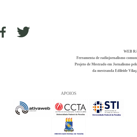
WEB R
Ferramenta de radiojornalismo comunitá
Projeto de Mestrado em Jornalismo pe
da mestranda Edileide Vilaça
APOIOS