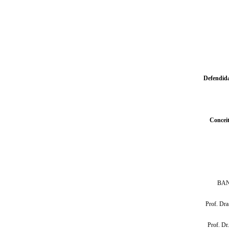
Defendid
Concei
BAN
Prof. Dr
Prof. Dr