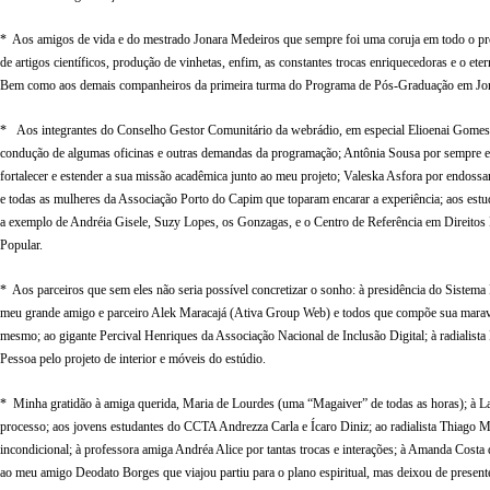
* Aos amigos de vida e do mestrado Jonara Medeiros que sempre foi uma coruja em todo o proc
de artigos científicos, produção de vinhetas, enfim, as constantes trocas enriquecedoras e o e
Bem como aos demais companheiros da primeira turma do Programa de Pós-Graduação em Jorn
* Aos integrantes do Conselho Gestor Comunitário da webrádio, em especial Elioenai Gomes, q
condução de algumas oficinas e outras demandas da programação; Antônia Sousa por sempre est
fortalecer e estender a sua missão acadêmica junto ao meu projeto; Valeska Asfora por endoss
e todas as mulheres da Associação Porto do Capim que toparam encarar a experiência; aos es
a exemplo de Andréia Gisele, Suzy Lopes, os Gonzagas, e o Centro de Referência em Direito
Popular.
* Aos parceiros que sem eles não seria possível concretizar o sonho: à presidência do Sistem
meu grande amigo e parceiro Alek Maracajá (Ativa Group Web) e todos que compõe sua maravil
mesmo; ao gigante Percival Henriques da Associação Nacional de Inclusão Digital; à radialist
Pessoa pelo projeto de interior e móveis do estúdio.
* Minha gratidão à amiga querida, Maria de Lourdes (uma “Magaiver” de todas as horas); à La
processo; aos jovens estudantes do CCTA Andrezza Carla e Ícaro Diniz; ao radialista Thiago M
incondicional; à professora amiga Andréa Alice por tantas trocas e interações; à Amanda Cost
ao meu amigo Deodato Borges que viajou partiu para o plano espiritual, mas deixou de present