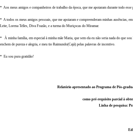
* Aos meus amigos e companheiros de trabalho da época, que me apoiaram durante todo esse
* A todos os meus amigos pessoais, que me apoiaram e compreenderam minhas ausências, em e
Leite, Lorena Telles, Diva Frazão, e a turma do Muriçocas do Miramar.
* À minha família, em especial à minha mãe Maria, que sem ela eu não seria nada do que sou h
enchem de pureza e alegria, e meu tio Raimundo(Cajá) pelas palavras de incentivo.
* Eu sou pura gratidão!
Relatório apresentado ao Programa de Pós-gradua
como pré-requisito parcial à obte
Linha de pesquisa: Prá
Edi