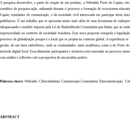
A pesquisa desenvolve, a partir da criação de um produto, a Webrádio Porto do Capim, sito
científico da pesquisa-ação, utilizando durante o processo a formação de ecossistema educa
Capim, estudantes de comunicação, e da sociedade civil interessada em participar desta inicia
polifônicos. É um trabalho que se apresenta muito mais além de uma ferramenta de radiojo
ultrapassando o modelo imposto pela Lei de Radiodifusão Comunitária que limita, que as ondas 
expressividade no contexto da sociedade brasileira. Esta nova proposta extrapola a legislaçã
processo de globalização porque é o local que se projeta no contexto global. A experiência s
gestão, de um fazer radiofônico, onde as comunidades, tanto acadêmica, como a do Porto do 
inclusão digital local. Essa dimensão participativa e inclusiva está conectada no processo met
com análise e reflexões sob a perspectiva de um produto prático.
Palavras-chave:
Webrádio. Cibercidadania. Comunicação Comunitária. Educomunicação.
Cid
ABSTRACT