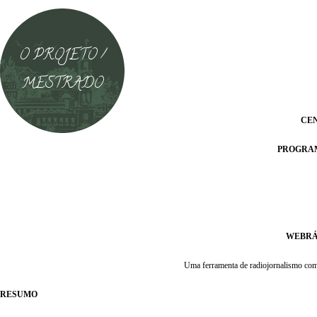
O PROJETO /
MESTRADO
CEN
PROGRAM
WEBRÁ
Uma ferramenta de radiojornalismo comun
RESUMO