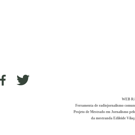
WEB R
Ferramenta de radiojornalismo comunitá
Projeto de Mestrado em Jornalismo pe
da mestranda Edileide Vilaça