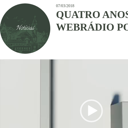
07/03/2018
QUATRO ANOS
WEBRÁDIO P
Notícias
Tocador
de
vídeo