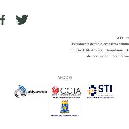
WEB R
Ferramenta de radiojornalismo comunitá
Projeto de Mestrado em Jornalismo pe
da mestranda Edileide Vilaça
APOIOS