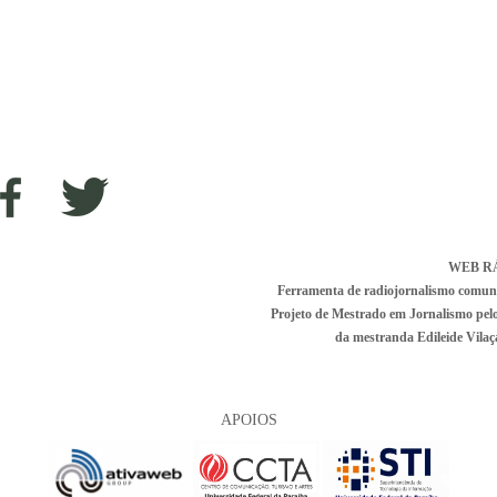
WEB R
Ferramenta de radiojornalismo comunitá
Projeto de Mestrado em Jornalismo pe
da mestranda Edileide Vilaça
APOIOS