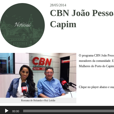
28/05/2014
CBN João Pessoa
Capim
Notícias
O programa CBN João Pessoa 
moradores da comunidade. Em 
Mulheres do Porto do Capim,
Clique no player abaixo e ouç
Rossana de Holanda e Rui Leitão
Tocador
de
00:00
áudio