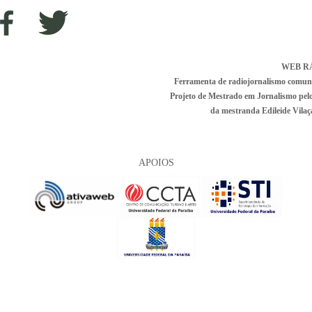
WEB R
Ferramenta de radiojornalismo comunitá
Projeto de Mestrado em Jornalismo pe
da mestranda Edileide Vilaça
APOIOS